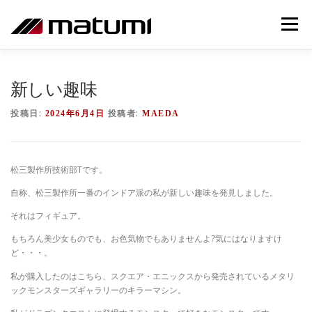
コ
ン
メニュー
テ
ン
ツ
ホーム
営業品目
松三製作所について
へ
新しい趣味
ス
キ
投稿日:
投稿者:
2024年6月4日
MAEDA
ッ
製品実績
加工製品
ものづくりへの取組み
プ
松三製作所技術部Tです。
マツミNOW
自称、松三製作所一番のインドア派の私が新しい趣味を発見しました。
それはフィギュア。
もちろん美少女ものでも、お色気物でもありませんよ?気にはなりますけ
ど・・・。
私が購入したのはこちら、スクエア・エニックスから発売されているメタリ
ックモンスターズギャラリーのキラーマシン。