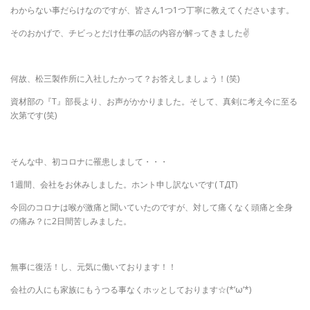
わからない事だらけなのですが、皆さん1つ1つ丁寧に教えてくださいます。
そのおかげで、チビっとだけ仕事の話の内容が解ってきました✌
何故、松三製作所に入社したかって？お答えしましょう！(笑)
資材部の『T』部長より、お声がかかりました。そして、真剣に考え今に至る
次第です(笑)
そんな中、初コロナに罹患しまして・・・
1週間、会社をお休みしました。ホント申し訳ないです( TДT)
今回のコロナは喉が激痛と聞いていたのですが、対して痛くなく頭痛と全身
の痛み？に2日間苦しみました。
無事に復活！し、元気に働いております！！
会社の人にも家族にもうつる事なくホッとしております☆(*’ω’*)