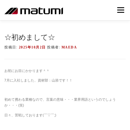
コ
ン
メニュー
テ
ン
ツ
ホーム
営業品目
松三製作所について
へ
☆初めまして☆
ス
キ
投稿日:
投稿者:
2025年10月2日
MAEDA
ッ
製品実績
加工製品
ものづくりへの取組み
プ
お初にお目にかかります＾＾
マツミNOW
7月に入社しました、資材部：山添です！！
初めて携わる業種なので、言葉の意味・・・業界用語というのでしょう
か・・・(笑)
日々、苦戦しております(￣▽￣;)